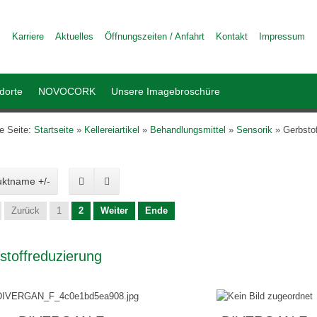
Karriere
Aktuelles
Öffnungszeiten / Anfahrt
Kontakt
Impressum
dorte
NOVOCORK
Unsere Imagebroschüre
le Seite:
Startseite
»
Kellereiartikel
»
Behandlungsmittel
»
Sensorik
»
Gerbsto
uktname +/-
Zurück
1
2
Weiter
Ende
stoffreduzierung