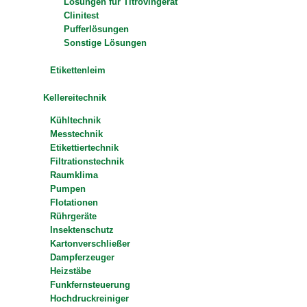
Lösungen für Titrovingerät
Clinitest
Pufferlösungen
Sonstige Lösungen
Etikettenleim
Kellereitechnik
Kühltechnik
Messtechnik
Etikettiertechnik
Filtrationstechnik
Raumklima
Pumpen
Flotationen
Rührgeräte
Insektenschutz
Kartonverschließer
Dampferzeuger
Heizstäbe
Funkfernsteuerung
Hochdruckreiniger