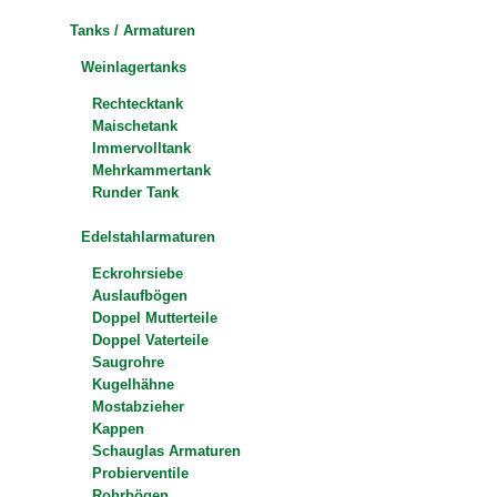
Tanks / Armaturen
Weinlagertanks
Rechtecktank
Maischetank
Immervolltank
Mehrkammertank
Runder Tank
Edelstahlarmaturen
Eckrohrsiebe
Auslaufbögen
Doppel Mutterteile
Doppel Vaterteile
Saugrohre
Kugelhähne
Mostabzieher
Kappen
Schauglas Armaturen
Probierventile
Rohrbögen