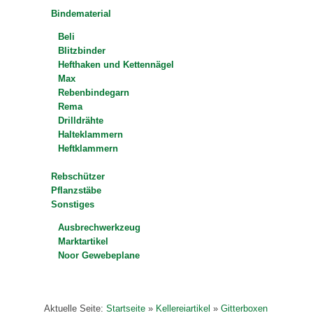
Bindematerial
Beli
Blitzbinder
Hefthaken und Kettennägel
Max
Rebenbindegarn
Rema
Drilldrähte
Halteklammern
Heftklammern
Rebschützer
Pflanzstäbe
Sonstiges
Ausbrechwerkzeug
Marktartikel
Noor Gewebeplane
Aktuelle Seite:
Startseite
»
Kellereiartikel
»
Gitterboxen