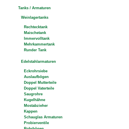
Tanks / Armaturen
Weinlagertanks
Rechtecktank
Maischetank
Immervolltank
Mehrkammertank
Runder Tank
Edelstahlarmaturen
Eckrohrsiebe
Auslaufbögen
Doppel Mutterteile
Doppel Vaterteile
Saugrohre
Kugelhähne
Mostabzieher
Kappen
Schauglas Armaturen
Probierventile
Rohrbögen