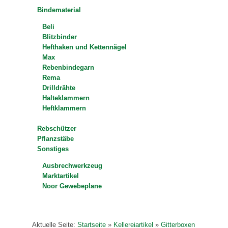
Bindematerial
Beli
Blitzbinder
Hefthaken und Kettennägel
Max
Rebenbindegarn
Rema
Drilldrähte
Halteklammern
Heftklammern
Rebschützer
Pflanzstäbe
Sonstiges
Ausbrechwerkzeug
Marktartikel
Noor Gewebeplane
Aktuelle Seite:
Startseite
»
Kellereiartikel
»
Gitterboxen