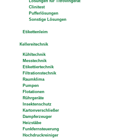
Lösungen für Titrovingerät
Clinitest
Pufferlösungen
Sonstige Lösungen
Etikettenleim
Kellereitechnik
Kühltechnik
Messtechnik
Etikettiertechnik
Filtrationstechnik
Raumklima
Pumpen
Flotationen
Rührgeräte
Insektenschutz
Kartonverschließer
Dampferzeuger
Heizstäbe
Funkfernsteuerung
Hochdruckreiniger