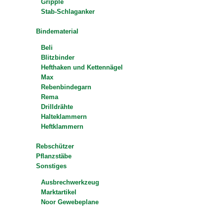
Gripple
Stab-Schlaganker
Bindematerial
Beli
Blitzbinder
Hefthaken und Kettennägel
Max
Rebenbindegarn
Rema
Drilldrähte
Halteklammern
Heftklammern
Rebschützer
Pflanzstäbe
Sonstiges
Ausbrechwerkzeug
Marktartikel
Noor Gewebeplane