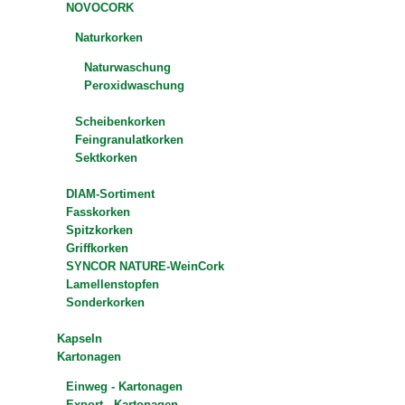
NOVOCORK
Naturkorken
Naturwaschung
Peroxidwaschung
Scheibenkorken
Feingranulatkorken
Sektkorken
DIAM-Sortiment
Fasskorken
Spitzkorken
Griffkorken
SYNCOR NATURE-WeinCork
Lamellenstopfen
Sonderkorken
Kapseln
Kartonagen
Einweg - Kartonagen
Export - Kartonagen