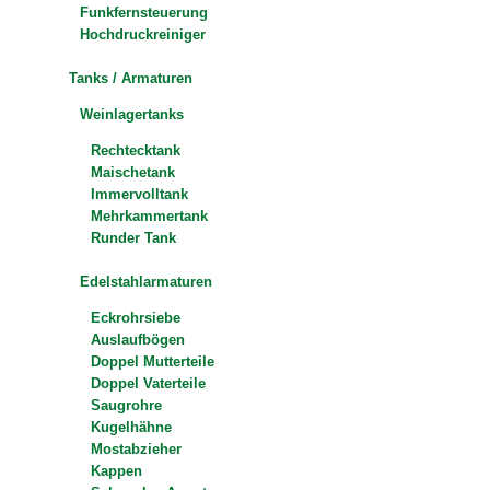
Funkfernsteuerung
Hochdruckreiniger
Tanks / Armaturen
Weinlagertanks
Rechtecktank
Maischetank
Immervolltank
Mehrkammertank
Runder Tank
Edelstahlarmaturen
Eckrohrsiebe
Auslaufbögen
Doppel Mutterteile
Doppel Vaterteile
Saugrohre
Kugelhähne
Mostabzieher
Kappen