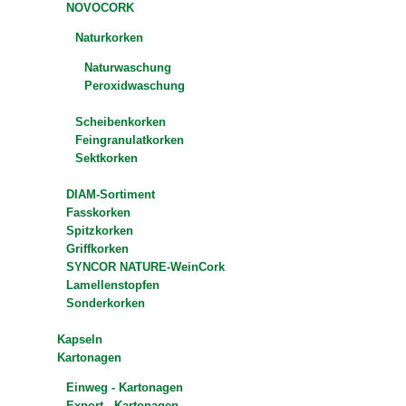
NOVOCORK
Naturkorken
Naturwaschung
Peroxidwaschung
Scheibenkorken
Feingranulatkorken
Sektkorken
DIAM-Sortiment
Fasskorken
Spitzkorken
Griffkorken
SYNCOR NATURE-WeinCork
Lamellenstopfen
Sonderkorken
Kapseln
Kartonagen
Einweg - Kartonagen
Export - Kartonagen