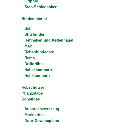
Gripple
Stab-Schlaganker
Bindematerial
Beli
Blitzbinder
Hefthaken und Kettennägel
Max
Rebenbindegarn
Rema
Drilldrähte
Halteklammern
Heftklammern
Rebschützer
Pflanzstäbe
Sonstiges
Ausbrechwerkzeug
Marktartikel
Noor Gewebeplane