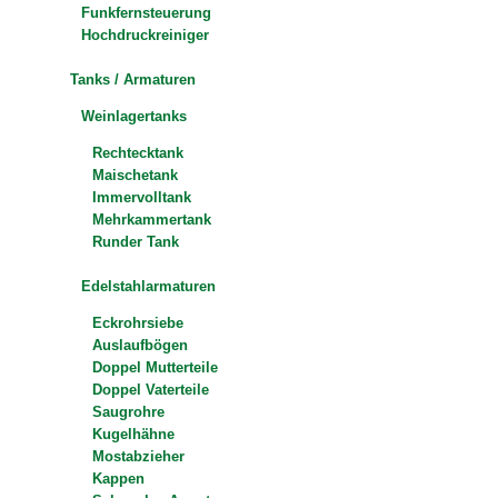
Funkfernsteuerung
Hochdruckreiniger
Tanks / Armaturen
Weinlagertanks
Rechtecktank
Maischetank
Immervolltank
Mehrkammertank
Runder Tank
Edelstahlarmaturen
Eckrohrsiebe
Auslaufbögen
Doppel Mutterteile
Doppel Vaterteile
Saugrohre
Kugelhähne
Mostabzieher
Kappen