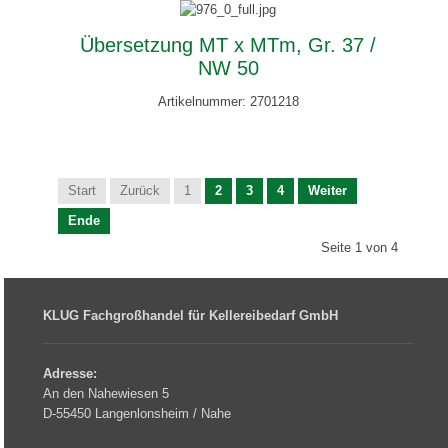
Übersetzung MT x MTm, Gr. 37 /
NW 50
Artikelnummer: 2701218
Start
Zurück
1
2
3
4
Weiter
Ende
Seite 1 von 4
KLUG Fachgroßhandel für Kellereibedarf GmbH
Adresse:
An den Nahewiesen 5
D-55450 Langenlonsheim / Nahe