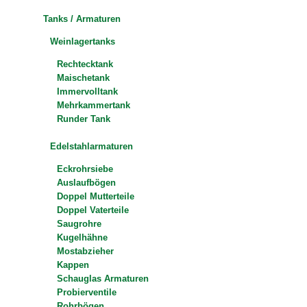
Tanks / Armaturen
Weinlagertanks
Rechtecktank
Maischetank
Immervolltank
Mehrkammertank
Runder Tank
Edelstahlarmaturen
Eckrohrsiebe
Auslaufbögen
Doppel Mutterteile
Doppel Vaterteile
Saugrohre
Kugelhähne
Mostabzieher
Kappen
Schauglas Armaturen
Probierventile
Rohrbögen