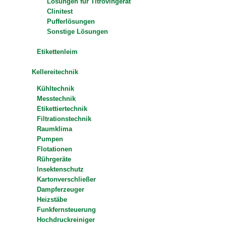
Lösungen für Titrovingerät
Clinitest
Pufferlösungen
Sonstige Lösungen
Etikettenleim
Kellereitechnik
Kühltechnik
Messtechnik
Etikettiertechnik
Filtrationstechnik
Raumklima
Pumpen
Flotationen
Rührgeräte
Insektenschutz
Kartonverschließer
Dampferzeuger
Heizstäbe
Funkfernsteuerung
Hochdruckreiniger