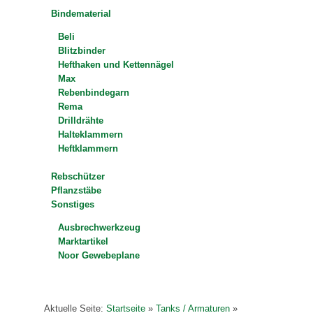
Bindematerial
Beli
Blitzbinder
Hefthaken und Kettennägel
Max
Rebenbindegarn
Rema
Drilldrähte
Halteklammern
Heftklammern
Rebschützer
Pflanzstäbe
Sonstiges
Ausbrechwerkzeug
Marktartikel
Noor Gewebeplane
Aktuelle Seite:
Startseite
»
Tanks / Armaturen
»