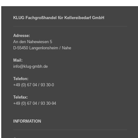
rebecca.lunkenheimer@rwz.de
KLUG Fachgroßhandel für Kellereibedarf GmbH
Adresse:
An den Nahewiesen 5
D-55450 Langenlonsheim / Nahe
Mail:
info@klug-gmbh.de
Telefon:
+49 (0) 67 04 / 93 30-0
Telefax:
+49 (0) 67 04 / 93 30-94
INFORMATION