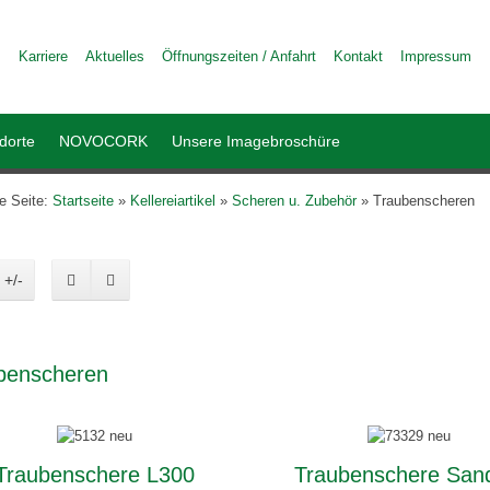
Karriere
Aktuelles
Öffnungszeiten / Anfahrt
Kontakt
Impressum
dorte
NOVOCORK
Unsere Imagebroschüre
le Seite:
Startseite
»
Kellereiartikel
»
Scheren u. Zubehör
»
Traubenscheren
 +/-
benscheren
Traubenschere L300
Traubenschere San