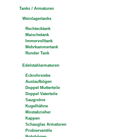
Tanks / Armaturen
Weinlagertanks
Rechtecktank
Maischetank
Immervolltank
Mehrkammertank
Runder Tank
Edelstahlarmaturen
Eckrohrsiebe
Auslaufbögen
Doppel Mutterteile
Doppel Vaterteile
Saugrohre
Kugelhähne
Mostabzieher
Kappen
Schauglas Armaturen
Probierventile
Rohrbögen