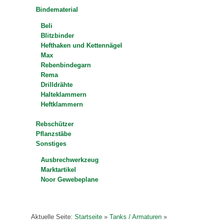
Bindematerial
Beli
Blitzbinder
Hefthaken und Kettennägel
Max
Rebenbindegarn
Rema
Drilldrähte
Halteklammern
Heftklammern
Rebschützer
Pflanzstäbe
Sonstiges
Ausbrechwerkzeug
Marktartikel
Noor Gewebeplane
Aktuelle Seite:
Startseite
»
Tanks / Armaturen
»