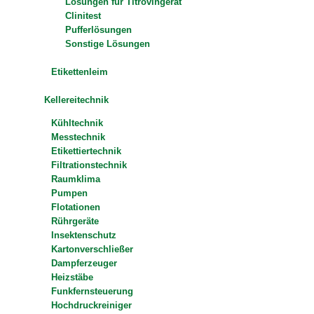
Lösungen für Titrovingerät
Clinitest
Pufferlösungen
Sonstige Lösungen
Etikettenleim
Kellereitechnik
Kühltechnik
Messtechnik
Etikettiertechnik
Filtrationstechnik
Raumklima
Pumpen
Flotationen
Rührgeräte
Insektenschutz
Kartonverschließer
Dampferzeuger
Heizstäbe
Funkfernsteuerung
Hochdruckreiniger