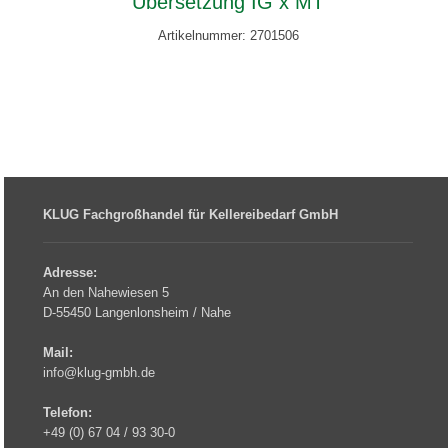
Übersetzung IG x MT
Artikelnummer: 2701506
KLUG Fachgroßhandel für Kellereibedarf GmbH
Adresse:
An den Nahewiesen 5
D-55450 Langenlonsheim / Nahe
Mail:
info@klug-gmbh.de
Telefon:
+49 (0) 67 04 / 93 30-0