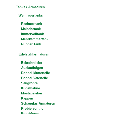
Tanks / Armaturen
Weinlagertanks
Rechtecktank
Maischetank
Immervolltank
Mehrkammertank
Runder Tank
Edelstahlarmaturen
Eckrohrsiebe
Auslaufbögen
Doppel Mutterteile
Doppel Vaterteile
Saugrohre
Kugelhähne
Mostabzieher
Kappen
Schauglas Armaturen
Probierventile
Rohrbögen