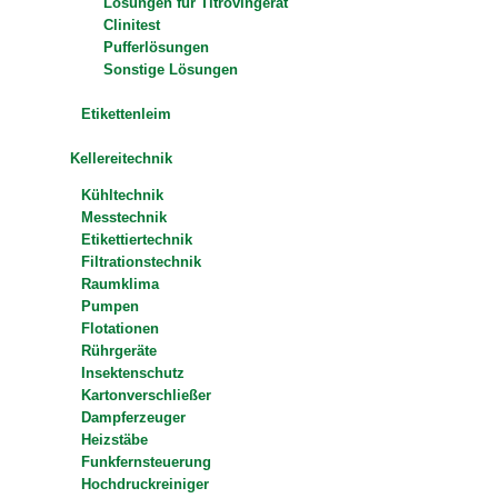
Lösungen für Titrovingerät
Clinitest
Pufferlösungen
Sonstige Lösungen
Etikettenleim
Kellereitechnik
Kühltechnik
Messtechnik
Etikettiertechnik
Filtrationstechnik
Raumklima
Pumpen
Flotationen
Rührgeräte
Insektenschutz
Kartonverschließer
Dampferzeuger
Heizstäbe
Funkfernsteuerung
Hochdruckreiniger