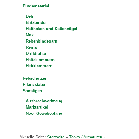
Bindematerial
Beli
Blitzbinder
Hefthaken und Kettennägel
Max
Rebenbindegarn
Rema
Drilldrähte
Halteklammern
Heftklammern
Rebschützer
Pflanzstäbe
Sonstiges
Ausbrechwerkzeug
Marktartikel
Noor Gewebeplane
Aktuelle Seite:
Startseite
»
Tanks / Armaturen
»