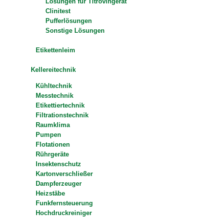
Lösungen für Titrovingerät
Clinitest
Pufferlösungen
Sonstige Lösungen
Etikettenleim
Kellereitechnik
Kühltechnik
Messtechnik
Etikettiertechnik
Filtrationstechnik
Raumklima
Pumpen
Flotationen
Rührgeräte
Insektenschutz
Kartonverschließer
Dampferzeuger
Heizstäbe
Funkfernsteuerung
Hochdruckreiniger