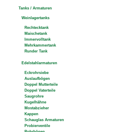
Tanks / Armaturen
Weinlagertanks
Rechtecktank
Maischetank
Immervolltank
Mehrkammertank
Runder Tank
Edelstahlarmaturen
Eckrohrsiebe
Auslaufbögen
Doppel Mutterteile
Doppel Vaterteile
Saugrohre
Kugelhähne
Mostabzieher
Kappen
Schauglas Armaturen
Probierventile
Rohrbögen