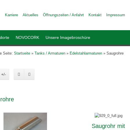
Karriere
Aktuelles
Öffnungszeiten / Anfahrt
Kontakt
Impressum
dorte
NOVOCORK
Unsere Imagebroschüre
le Seite:
Startseite
»
Tanks / Armaturen
»
Edelstahlarmaturen
»
Saugrohre
 +/-
rohre
Saugrohr mit