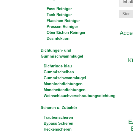
Inhalt
Fass Reiniger
Start
Tank Reiniger
Flaschen Reiniger
Pressen Reiniger
Acce
Oberflächen Reiniger
Desinfektion
Dichtungen- und
Gummischwammkugel
K
Dichtringe blau
Gummischeiben
Gummischwammkugel
Mannlochdichtungen
Manchettendichtungen
Weinschlauchverschraubungsdichtung
Scheren u. Zubehör
Traubenscheren
E
Bypass Scheren
Heckenscheren