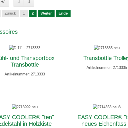
 +/-
Zurück
1
2
Weiter
Ende
ssoires
ühl- und Transportbox
Transbottle Trolle
Transbottle
Artikelnummer: 2713335
Artikelnummer: 2713333
ASY COOLER® "ten"
EASY COOLER® "t
Edelstahl in Holzkiste
neues Eichenfass 