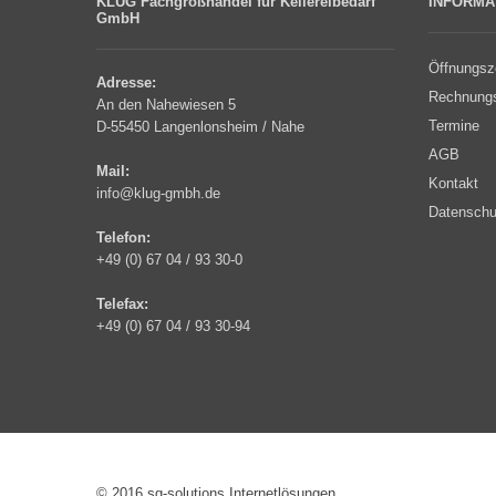
KLUG Fachgroßhandel für Kellereibedarf
INFORMA
GmbH
Öffnungsze
Adresse:
Rechnung
An den Nahewiesen 5
Termine
D-55450 Langenlonsheim / Nahe
AGB
Mail:
Kontakt
info@klug-gmbh.de
Datenschu
Telefon:
+49 (0) 67 04 / 93 30-0
Telefax:
+49 (0) 67 04 / 93 30-94
© 2016 sg-solutions Internetlösungen