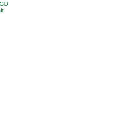
 GD
it