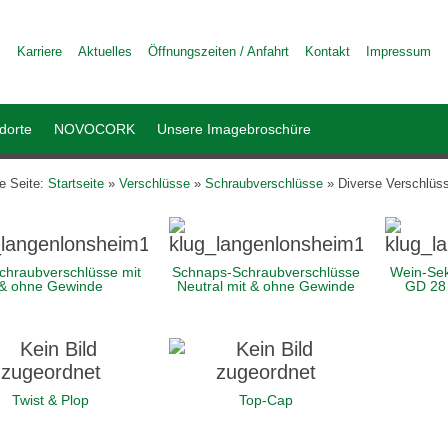
Karriere
Aktuelles
Öffnungszeiten / Anfahrt
Kontakt
Impressum
dorte
NOVOCORK
Unsere Imagebroschüre
le Seite:
Startseite
»
Verschlüsse
»
Schraubverschlüsse
»
Diverse Verschlüs
chraubverschlüsse mit
Schnaps-Schraubverschlüsse
Wein-Sek
& ohne Gewinde
Neutral mit & ohne Gewinde
GD 28 
Twist & Plop
Top-Cap