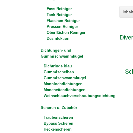
Fass Reiniger
Inhalt
Tank Reiniger
Flaschen Reiniger
Pressen Reiniger
Oberflächen Reiniger
Dive
Desinfektion
Dichtungen- und
Gummischwammkugel
Dichtringe blau
Sc
Gummischeiben
Gummischwammkugel
Mannlochdichtungen
Manchettendichtungen
Weinschlauchverschraubungsdichtung
Scheren u. Zubehör
Traubenscheren
Bypass Scheren
Heckenscheren