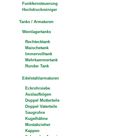
Funkfernsteuerung
Hochdruckreiniger
Tanks / Armaturen
Weinlagertanks
Rechtecktank
Maischetank
Immervolltank
Mehrkammertank
Runder Tank
Edelstahlarmaturen
Eckrohrsiebe
Auslaufbögen
Doppel Mutterteile
Doppel Vaterteile
Saugrohre
Kugelhähne
Mostabzieher
Kappen