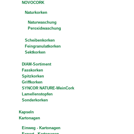
NOVOCORK
Naturkorken
Naturwaschung
Peroxidwaschung
Scheibenkorken
Feingranulatkorken
Sektkorken
DIAM-Sortiment
Fasskorken
Spitzkorken
Griffkorken
SYNCOR NATURE-WeinCork
Lamellenstopfen
Sonderkorken
Kapseln
Kartonagen
Einweg - Kartonagen
Export - Kartonagen