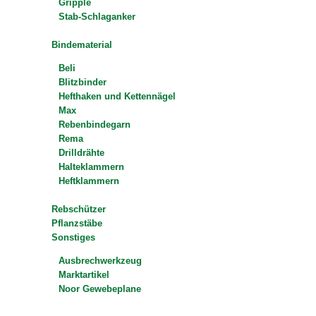
Gripple
Stab-Schlaganker
Bindematerial
Beli
Blitzbinder
Hefthaken und Kettennägel
Max
Rebenbindegarn
Rema
Drilldrähte
Halteklammern
Heftklammern
Rebschützer
Pflanzstäbe
Sonstiges
Ausbrechwerkzeug
Marktartikel
Noor Gewebeplane