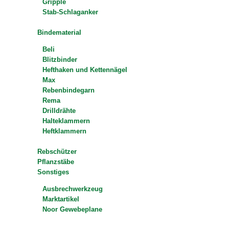
Gripple
Stab-Schlaganker
Bindematerial
Beli
Blitzbinder
Hefthaken und Kettennägel
Max
Rebenbindegarn
Rema
Drilldrähte
Halteklammern
Heftklammern
Rebschützer
Pflanzstäbe
Sonstiges
Ausbrechwerkzeug
Marktartikel
Noor Gewebeplane