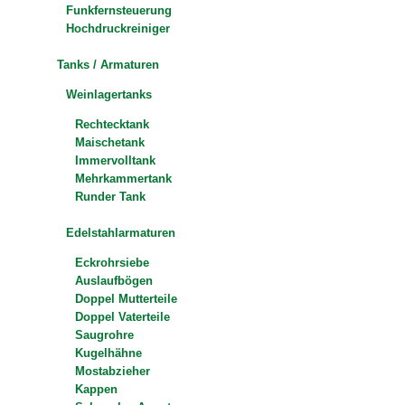
Funkfernsteuerung
Hochdruckreiniger
Tanks / Armaturen
Weinlagertanks
Rechtecktank
Maischetank
Immervolltank
Mehrkammertank
Runder Tank
Edelstahlarmaturen
Eckrohrsiebe
Auslaufbögen
Doppel Mutterteile
Doppel Vaterteile
Saugrohre
Kugelhähne
Mostabzieher
Kappen