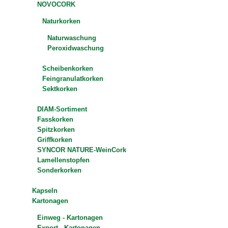
NOVOCORK
Naturkorken
Naturwaschung
Peroxidwaschung
Scheibenkorken
Feingranulatkorken
Sektkorken
DIAM-Sortiment
Fasskorken
Spitzkorken
Griffkorken
SYNCOR NATURE-WeinCork
Lamellenstopfen
Sonderkorken
Kapseln
Kartonagen
Einweg - Kartonagen
Export - Kartonagen