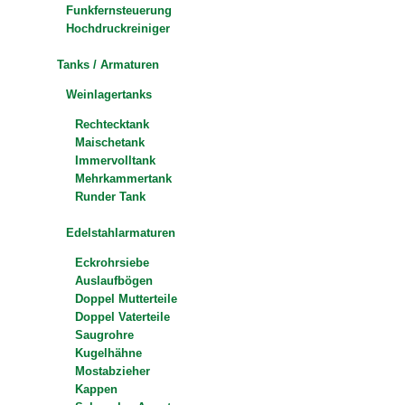
Funkfernsteuerung
Hochdruckreiniger
Tanks / Armaturen
Weinlagertanks
Rechtecktank
Maischetank
Immervolltank
Mehrkammertank
Runder Tank
Edelstahlarmaturen
Eckrohrsiebe
Auslaufbögen
Doppel Mutterteile
Doppel Vaterteile
Saugrohre
Kugelhähne
Mostabzieher
Kappen