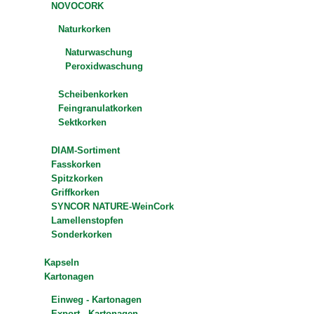
NOVOCORK
Naturkorken
Naturwaschung
Peroxidwaschung
Scheibenkorken
Feingranulatkorken
Sektkorken
DIAM-Sortiment
Fasskorken
Spitzkorken
Griffkorken
SYNCOR NATURE-WeinCork
Lamellenstopfen
Sonderkorken
Kapseln
Kartonagen
Einweg - Kartonagen
Export - Kartonagen