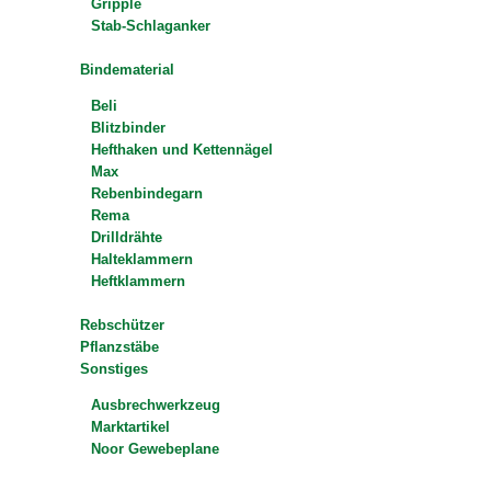
Gripple
Stab-Schlaganker
Bindematerial
Beli
Blitzbinder
Hefthaken und Kettennägel
Max
Rebenbindegarn
Rema
Drilldrähte
Halteklammern
Heftklammern
Rebschützer
Pflanzstäbe
Sonstiges
Ausbrechwerkzeug
Marktartikel
Noor Gewebeplane