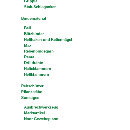
Gripple
Stab-Schlaganker
Bindematerial
Beli
Blitzbinder
Hefthaken und Kettennägel
Max
Rebenbindegarn
Rema
Drilldrähte
Halteklammern
Heftklammern
Rebschützer
Pflanzstäbe
Sonstiges
Ausbrechwerkzeug
Marktartikel
Noor Gewebeplane