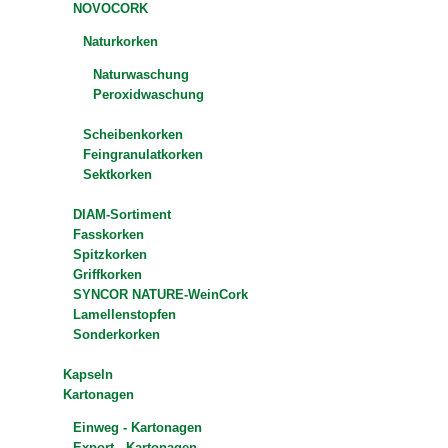
NOVOCORK
Naturkorken
Naturwaschung
Peroxidwaschung
Scheibenkorken
Feingranulatkorken
Sektkorken
DIAM-Sortiment
Fasskorken
Spitzkorken
Griffkorken
SYNCOR NATURE-WeinCork
Lamellenstopfen
Sonderkorken
Kapseln
Kartonagen
Einweg - Kartonagen
Export - Kartonagen