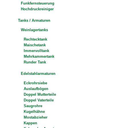
Funkfernsteuerung
Hochdruckreiniger
Tanks / Armaturen
Weinlagertanks
Rechtecktank
Maischetank
Immervolltank
Mehrkammertank
Runder Tank
Edelstahlarmaturen
Eckrohrsiebe
Auslaufbögen
Doppel Mutterteile
Doppel Vaterteile
Saugrohre
Kugelhähne
Mostabzieher
Kappen