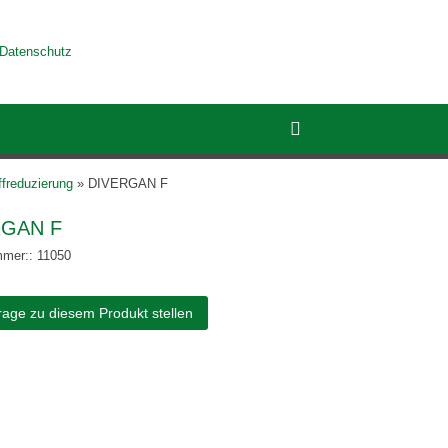
Datenschutz
ffreduzierung
»
DIVERGAN F
RGAN F
mmer:: 11050
rage zu diesem Produkt stellen