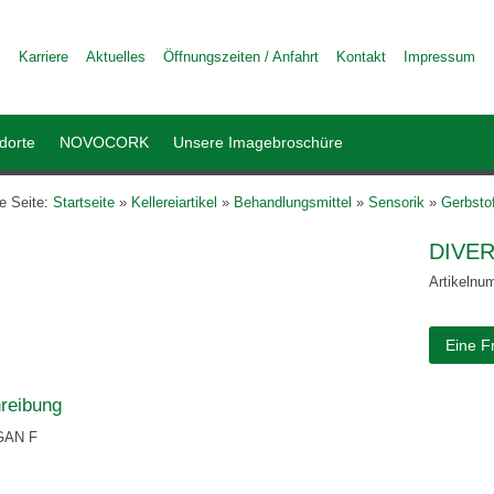
Karriere
Aktuelles
Öffnungszeiten / Anfahrt
Kontakt
Impressum
dorte
NOVOCORK
Unsere Imagebroschüre
le Seite:
Startseite
»
Kellereiartikel
»
Behandlungsmittel
»
Sensorik
»
Gerbsto
DIVE
Artikelnu
Eine F
reibung
GAN F