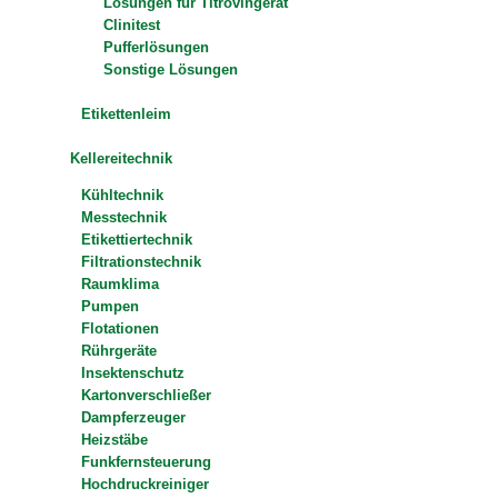
Lösungen für Titrovingerät
Clinitest
Pufferlösungen
Sonstige Lösungen
Etikettenleim
Kellereitechnik
Kühltechnik
Messtechnik
Etikettiertechnik
Filtrationstechnik
Raumklima
Pumpen
Flotationen
Rührgeräte
Insektenschutz
Kartonverschließer
Dampferzeuger
Heizstäbe
Funkfernsteuerung
Hochdruckreiniger