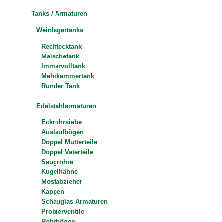
Tanks / Armaturen
Weinlagertanks
Rechtecktank
Maischetank
Immervolltank
Mehrkammertank
Runder Tank
Edelstahlarmaturen
Eckrohrsiebe
Auslaufbögen
Doppel Mutterteile
Doppel Vaterteile
Saugrohre
Kugelhähne
Mostabzieher
Kappen
Schauglas Armaturen
Probierventile
Rohrbögen