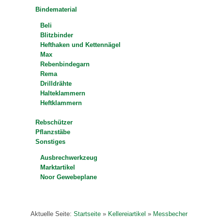
Bindematerial
Beli
Blitzbinder
Hefthaken und Kettennägel
Max
Rebenbindegarn
Rema
Drilldrähte
Halteklammern
Heftklammern
Rebschützer
Pflanzstäbe
Sonstiges
Ausbrechwerkzeug
Marktartikel
Noor Gewebeplane
Aktuelle Seite:
Startseite
»
Kellereiartikel
»
Messbecher