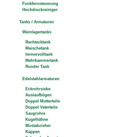
Funkfernsteuerung
Hochdruckreiniger
Tanks / Armaturen
Weinlagertanks
Rechtecktank
Maischetank
Immervolltank
Mehrkammertank
Runder Tank
Edelstahlarmaturen
Eckrohrsiebe
Auslaufbögen
Doppel Mutterteile
Doppel Vaterteile
Saugrohre
Kugelhähne
Mostabzieher
Kappen