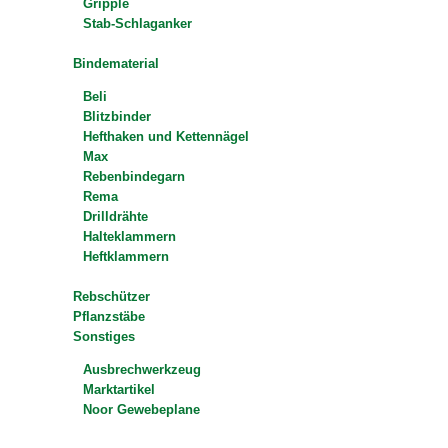
Gripple
Stab-Schlaganker
Bindematerial
Beli
Blitzbinder
Hefthaken und Kettennägel
Max
Rebenbindegarn
Rema
Drilldrähte
Halteklammern
Heftklammern
Rebschützer
Pflanzstäbe
Sonstiges
Ausbrechwerkzeug
Marktartikel
Noor Gewebeplane