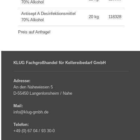
70% Alkohol
Antisept A Desinfektionsmittel
20 kg
118328
70% Alkohol
Preis auf Anfrage!
KLUG Fachgroßhandel für Kellereibedarf GmbH
Adresse:
An den Nahewiesen 5
D-55450 Langenlonsheim / Nahe
Mail:
info@klug-gmbh.de
Telefon:
+49 (0) 67 04 / 93 30-0