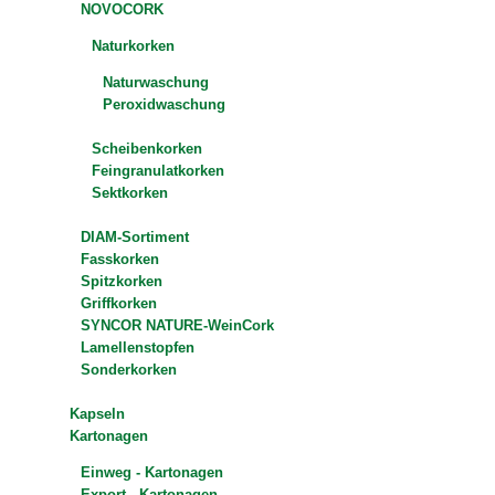
NOVOCORK
Naturkorken
Naturwaschung
Peroxidwaschung
Scheibenkorken
Feingranulatkorken
Sektkorken
DIAM-Sortiment
Fasskorken
Spitzkorken
Griffkorken
SYNCOR NATURE-WeinCork
Lamellenstopfen
Sonderkorken
Kapseln
Kartonagen
Einweg - Kartonagen
Export - Kartonagen