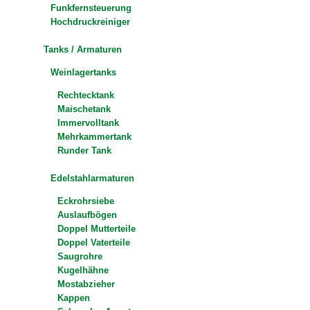
Funkfernsteuerung
Hochdruckreiniger
Tanks / Armaturen
Weinlagertanks
Rechtecktank
Maischetank
Immervolltank
Mehrkammertank
Runder Tank
Edelstahlarmaturen
Eckrohrsiebe
Auslaufbögen
Doppel Mutterteile
Doppel Vaterteile
Saugrohre
Kugelhähne
Mostabzieher
Kappen