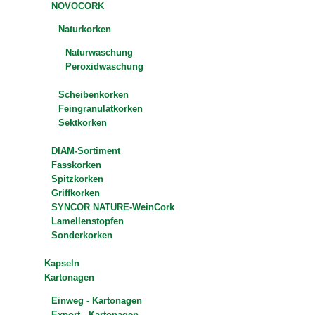
NOVOCORK
Naturkorken
Naturwaschung
Peroxidwaschung
Scheibenkorken
Feingranulatkorken
Sektkorken
DIAM-Sortiment
Fasskorken
Spitzkorken
Griffkorken
SYNCOR NATURE-WeinCork
Lamellenstopfen
Sonderkorken
Kapseln
Kartonagen
Einweg - Kartonagen
Export - Kartonagen