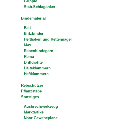
Gripple
Stab-Schlaganker
Bindematerial
Beli
Blitzbinder
Hefthaken und Kettennägel
Max
Rebenbindegarn
Rema
Drilldrähte
Halteklammern
Heftklammern
Rebschützer
Pflanzstäbe
Sonstiges
Ausbrechwerkzeug
Marktartikel
Noor Gewebeplane