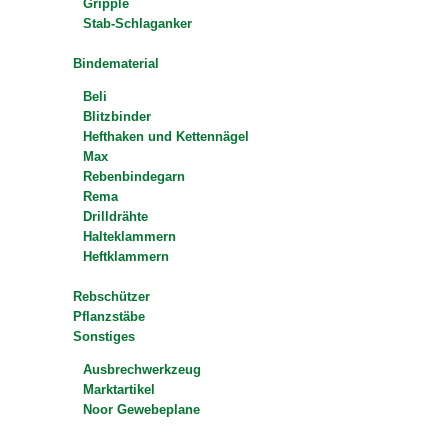
Gripple
Stab-Schlaganker
Bindematerial
Beli
Blitzbinder
Hefthaken und Kettennägel
Max
Rebenbindegarn
Rema
Drilldrähte
Halteklammern
Heftklammern
Rebschützer
Pflanzstäbe
Sonstiges
Ausbrechwerkzeug
Marktartikel
Noor Gewebeplane