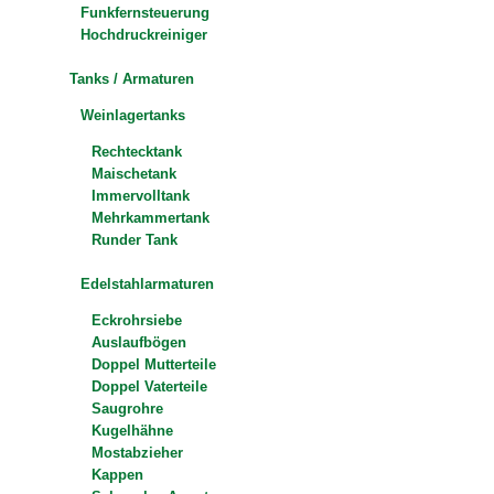
Funkfernsteuerung
Hochdruckreiniger
Tanks / Armaturen
Weinlagertanks
Rechtecktank
Maischetank
Immervolltank
Mehrkammertank
Runder Tank
Edelstahlarmaturen
Eckrohrsiebe
Auslaufbögen
Doppel Mutterteile
Doppel Vaterteile
Saugrohre
Kugelhähne
Mostabzieher
Kappen