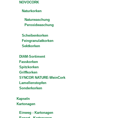
NOVOCORK
Naturkorken
Naturwaschung
Peroxidwaschung
Scheibenkorken
Feingranulatkorken
Sektkorken
DIAM-Sortiment
Fasskorken
Spitzkorken
Griffkorken
SYNCOR NATURE-WeinCork
Lamellenstopfen
Sonderkorken
Kapseln
Kartonagen
Einweg - Kartonagen
Export - Kartonagen