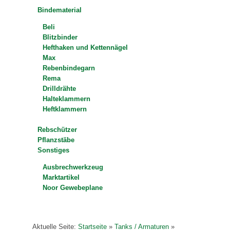
Bindematerial
Beli
Blitzbinder
Hefthaken und Kettennägel
Max
Rebenbindegarn
Rema
Drilldrähte
Halteklammern
Heftklammern
Rebschützer
Pflanzstäbe
Sonstiges
Ausbrechwerkzeug
Marktartikel
Noor Gewebeplane
Aktuelle Seite:
Startseite
»
Tanks / Armaturen
»