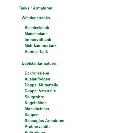
Tanks / Armaturen
Weinlagertanks
Rechtecktank
Maischetank
Immervolltank
Mehrkammertank
Runder Tank
Edelstahlarmaturen
Eckrohrsiebe
Auslaufbögen
Doppel Mutterteile
Doppel Vaterteile
Saugrohre
Kugelhähne
Mostabzieher
Kappen
Schauglas Armaturen
Probierventile
Rohrbögen