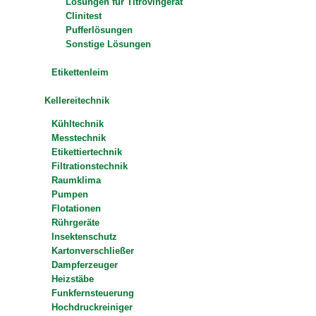
Lösungen für Titrovingerät
Clinitest
Pufferlösungen
Sonstige Lösungen
Etikettenleim
Kellereitechnik
Kühltechnik
Messtechnik
Etikettiertechnik
Filtrationstechnik
Raumklima
Pumpen
Flotationen
Rührgeräte
Insektenschutz
Kartonverschließer
Dampferzeuger
Heizstäbe
Funkfernsteuerung
Hochdruckreiniger