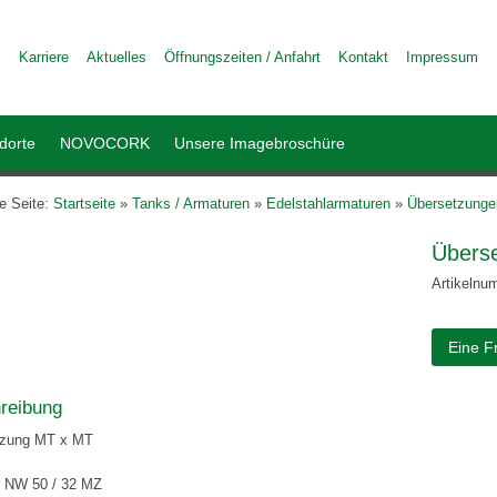
Karriere
Aktuelles
Öffnungszeiten / Anfahrt
Kontakt
Impressum
dorte
NOVOCORK
Unsere Imagebroschüre
le Seite:
Startseite
»
Tanks / Armaturen
»
Edelstahlarmaturen
»
Übersetzunge
Übers
Artikelnu
Eine F
reibung
tzung MT x MT
 NW 50 / 32 MZ