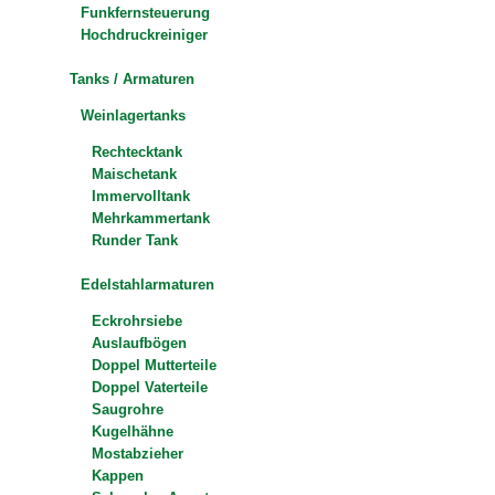
Funkfernsteuerung
Hochdruckreiniger
Tanks / Armaturen
Weinlagertanks
Rechtecktank
Maischetank
Immervolltank
Mehrkammertank
Runder Tank
Edelstahlarmaturen
Eckrohrsiebe
Auslaufbögen
Doppel Mutterteile
Doppel Vaterteile
Saugrohre
Kugelhähne
Mostabzieher
Kappen