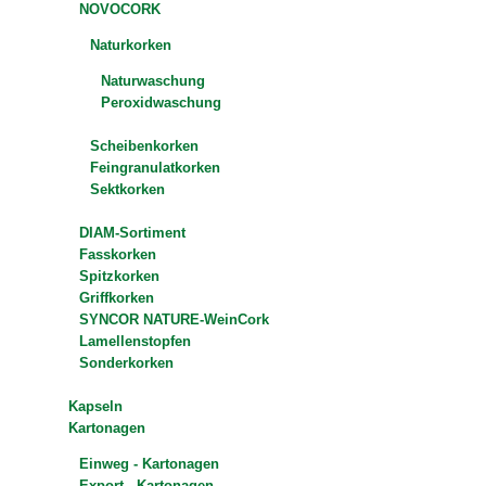
NOVOCORK
Naturkorken
Naturwaschung
Peroxidwaschung
Scheibenkorken
Feingranulatkorken
Sektkorken
DIAM-Sortiment
Fasskorken
Spitzkorken
Griffkorken
SYNCOR NATURE-WeinCork
Lamellenstopfen
Sonderkorken
Kapseln
Kartonagen
Einweg - Kartonagen
Export - Kartonagen