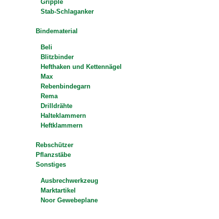
Gripple
Stab-Schlaganker
Bindematerial
Beli
Blitzbinder
Hefthaken und Kettennägel
Max
Rebenbindegarn
Rema
Drilldrähte
Halteklammern
Heftklammern
Rebschützer
Pflanzstäbe
Sonstiges
Ausbrechwerkzeug
Marktartikel
Noor Gewebeplane